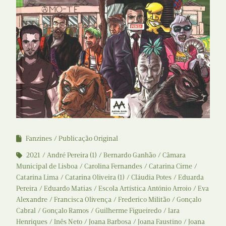
Fanzines
Publicação Original
2021
André Pereira (1)
Bernardo Ganhão
Câmara
Municipal de Lisboa
Carolina Fernandes
Catarina Cirne
Catarina Lima
Catarina Oliveira (1)
Cláudia Potes
Eduarda
Pereira
Eduardo Matias
Escola Artística António Arroio
Eva
Alexandre
Francisca Olivença
Frederico Militão
Gonçalo
Cabral
Gonçalo Ramos
Guilherme Figueiredo
Iara
Henriques
Inês Neto
Joana Barbosa
Joana Faustino
Joana