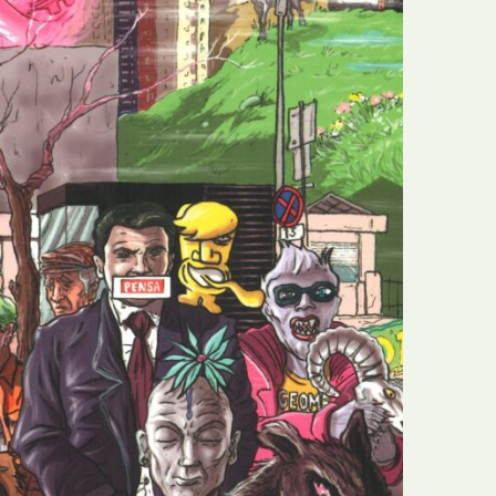
N
Formação
O
Internacional
P
Estudos
Q
Óbitos
R
Para BD
S
Publicação Original
T
Prémios
U
Programas e Catálogos
V
Publicações em periódicos
W