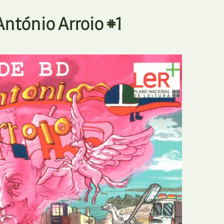
E
Bolsas
António Arroio #1
F
Colóquios
G
Concursos
H
Curtas
I
Edição Digital
J
Edição Portuguesa
K
Exposições e Eventos
L
Fanzines
M
Festivais e Salões