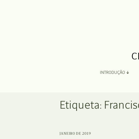
INTRODUÇÃO
Apresentação
Etiqueta:
Francis
Organização
Ficha Técnica e Apoios
JANEIRO DE 2019