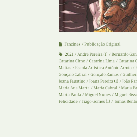
Fanzines
Publicação Original
2021
André Pereira (1)
Bernardo Ga
Catarina Cirne
Catarina Lima
Catarina O
Matias
Escola Artística António Arroio
Gonçalo Cabral
Gonçalo Ramos
Guilher
Joana Faustino
Joana Pereira (1)
João Ra
Maria Ana Marta
Maria Cabral
Maria P
Marta Paula
Miguel Nunes
Miguel Riss
Felicidade
Tiago Gomes (1)
Tomás Bento