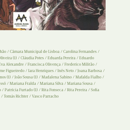
Recolha
X
Reedição
Y
Rubricas
Z
Tertúlias
nhão
Câmara Municipal de Lisboa
Carolina Fernandes
liveira (1)
Cláudia Potes
Eduarda Pereira
Eduardo
Web BD
Eva Alexandre
Francisca Olivença
Frederico Militão
me Figueiredo
Iara Henriques
Inês Neto
Joana Barbosa
mos (1)
João Sousa (1)
Madalena Sabino
Mafalda Fialho
assô
Mariana Fralda
Mariana Silva
Mariana Sousa
o
Patrícia Furtado (1)
Rita Fonseca
Rita Pereira
Sofia
Tomás Richter
Vasco Parracho