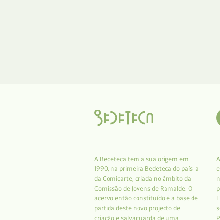
A Bedeteca tem a sua origem em
A
1990, na primeira Bedeteca do país, a
e
da Comicarte, criada no âmbito da
n
Comissão de Jovens de Ramalde. O
p
acervo então constituído é a base de
F
partida deste novo projecto de
s
criação e salvaguarda de uma
P