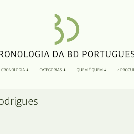
CRONOLOGIA
CATEGORIAS
QUEM É QUEM
/ PROCU
Por Ano
Adaptação
Todos
A
odrigues
B
Álbuns
C
Antologias
D
Blogs e Sites