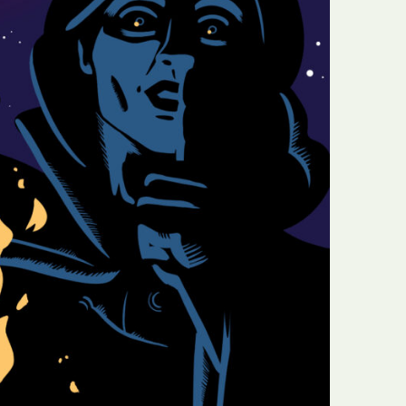
N
Formação
O
Internacional
P
Estudos
Q
Óbitos
R
Para BD
S
Publicação Original
T
Prémios
U
Programas e Catálogos
V
Publicações em periódicos
W