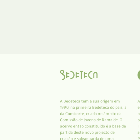
A Bedeteca tem a sua origem em
A
1990, na primeira Bedeteca do país, a
e
da Comicarte, criada no âmbito da
n
Comissão de Jovens de Ramalde. O
p
acervo então constituído é a base de
F
partida deste novo projecto de
s
criação e salvaguarda de uma
P