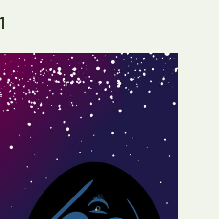
E
Bolsas
1
F
Colóquios
G
Concursos
H
Curtas
I
Edição Digital
J
Edição Portuguesa
K
Exposições e Eventos
L
Fanzines
M
Festivais e Salões