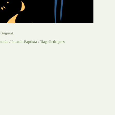
Recolha
X
Reedição
Y
Rubricas
 Original
Z
Tertúlias
entado
Ricardo Baptista
Tiago Rodrigues
Web BD