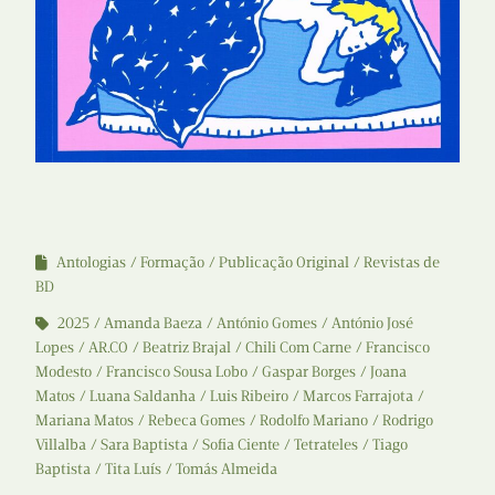
Antologias
Formação
Publicação Original
Revistas de
BD
2025
Amanda Baeza
António Gomes
António José
Lopes
AR.CO
Beatriz Brajal
Chili Com Carne
Francisco
Modesto
Francisco Sousa Lobo
Gaspar Borges
Joana
Matos
Luana Saldanha
Luis Ribeiro
Marcos Farrajota
Mariana Matos
Rebeca Gomes
Rodolfo Mariano
Rodrigo
Villalba
Sara Baptista
Sofia Ciente
Tetrateles
Tiago
Baptista
Tita Luís
Tomás Almeida