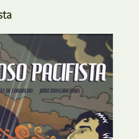
E
Bolsas
sta
F
Colóquios
G
Concursos
H
Curtas
I
Edição Digital
J
Edição Portuguesa
K
Exposições e Eventos
L
Fanzines
M
Festivais e Salões