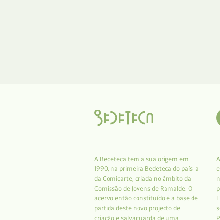
A Bedeteca tem a sua origem em
A
1990, na primeira Bedeteca do país, a
e
da Comicarte, criada no âmbito da
n
Comissão de Jovens de Ramalde. O
p
acervo então constituído é a base de
F
partida deste novo projecto de
s
criação e salvaguarda de uma
P