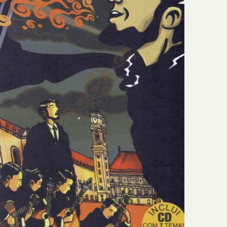
N
Formação
O
Internacional
P
Estudos
Q
Óbitos
R
Para BD
S
Publicação Original
T
Prémios
U
Programas e Catálogos
V
Publicações em periódicos
W