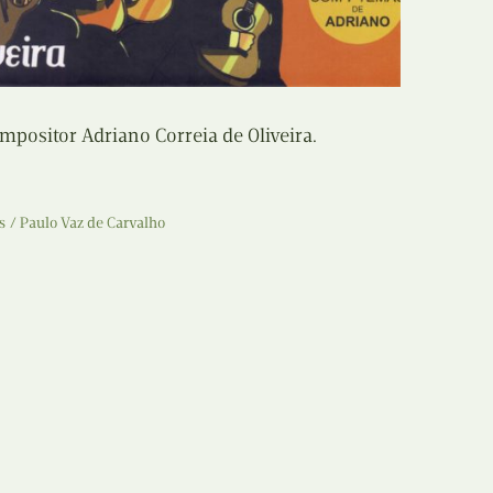
Recolha
X
Reedição
Y
Rubricas
ositor Adriano Correia de Oliveira.
Z
Tertúlias
s
Paulo Vaz de Carvalho
Web BD