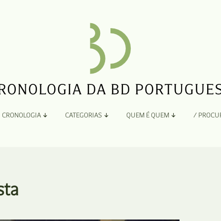
CRONOLOGIA
CATEGORIAS
QUEM É QUEM
/ PROCU
Por Ano
Adaptação
Todos
A
B
Álbuns
sta
C
Antologias
D
Blogs e Sites