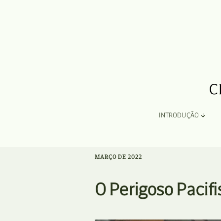
INTRODUÇÃO
Apresentação
MARÇO DE 2022
Organização
O Perigoso Pacifi
Ficha Técnica e Apoios