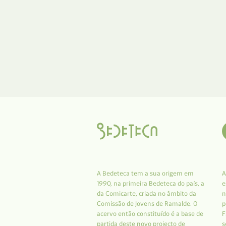
A Bedeteca tem a sua origem em
A
1990, na primeira Bedeteca do país, a
e
da Comicarte, criada no âmbito da
n
Comissão de Jovens de Ramalde. O
p
acervo então constituído é a base de
F
partida deste novo projecto de
s