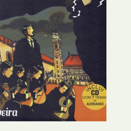
N
Formação
O
Internacional
P
Estudos
Q
Óbitos
R
Para BD
S
Publicação Original
T
Prémios
U
Programas e Catálogos
V
Publicações em periódicos
W