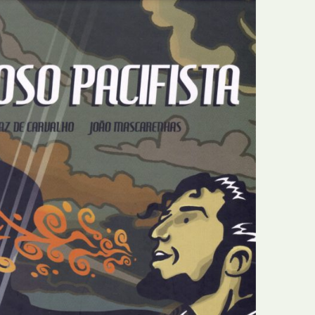
E
Bolsas
F
Colóquios
G
Concursos
H
Curtas
I
Edição Digital
J
Edição Portuguesa
K
Exposições e Eventos
L
Fanzines
M
Festivais e Salões