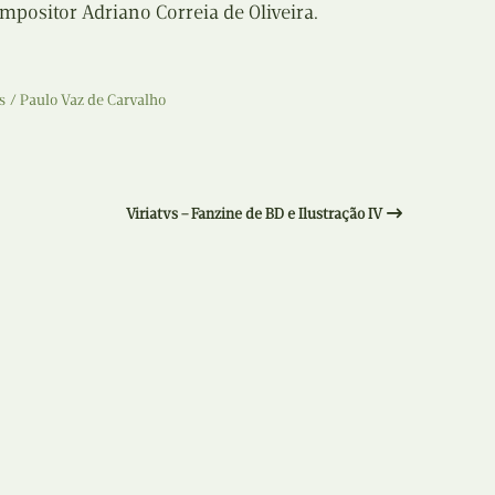
ositor Adriano Correia de Oliveira.
Recolha
X
Reedição
Y
s
Paulo Vaz de Carvalho
Rubricas
Z
Tertúlias
Viriatvs – Fanzine de BD e Ilustração IV
Web BD