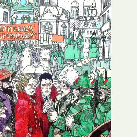
N
Formação
O
Internacional
P
Estudos
Q
Óbitos
R
Para BD
S
Publicação Original
T
Prémios
U
Programas e Catálogos
V
Publicações em periódicos
W