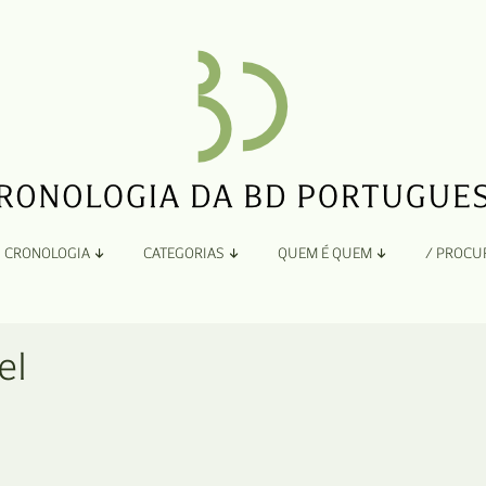
CRONOLOGIA
CATEGORIAS
QUEM É QUEM
/ PROCU
Por Ano
Adaptação
Todos
A
el
B
Álbuns
C
Antologias
D
Blogs e Sites