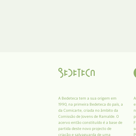
A Bedeteca tem a sua origem em
A
1990, na primeira Bedeteca do país, a
e
da Comicarte, criada no âmbito da
n
Comissão de Jovens de Ramalde. O
p
acervo então constituído é a base de
F
partida deste novo projecto de
s
criação e salvaguarda de uma
P