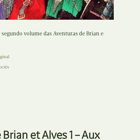
Recolha
X
Reedição
Y
o segundo volume das Aventuras de Brian e
Rubricas
Z
Tertúlias
ginal
Web BD
ociés
Brian et Alves 1 – Aux