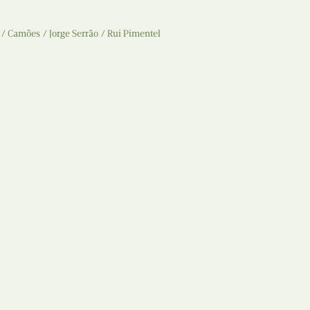
Recolha
X
Camões
Jorge Serrão
Rui Pimentel
Reedição
Y
Rubricas
Z
Tertúlias
Web BD