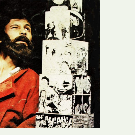
N
Formação
O
Internacional
P
Estudos
Q
Óbitos
R
Para BD
S
Publicação Original
T
Prémios
U
Programas e Catálogos
V
Publicações em periódicos
W