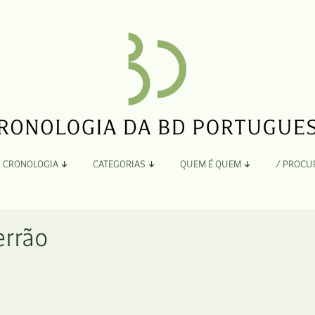
CRONOLOGIA
CATEGORIAS
QUEM É QUEM
/ PROCU
Por Ano
Adaptação
Todos
A
errão
B
Álbuns
C
Antologias
D
Blogs e Sites