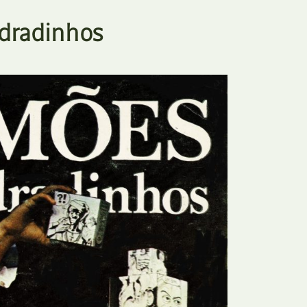
E
Bolsas
dradinhos
F
Colóquios
G
Concursos
H
Curtas
I
Edição Digital
J
Edição Portuguesa
K
Exposições e Eventos
L
Fanzines
M
Festivais e Salões