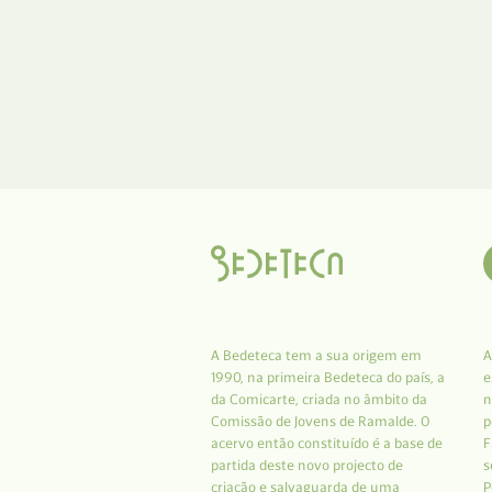
A Bedeteca tem a sua origem em
A
1990, na primeira Bedeteca do país, a
e
da Comicarte, criada no âmbito da
n
Comissão de Jovens de Ramalde. O
p
acervo então constituído é a base de
F
partida deste novo projecto de
s
criação e salvaguarda de uma
P