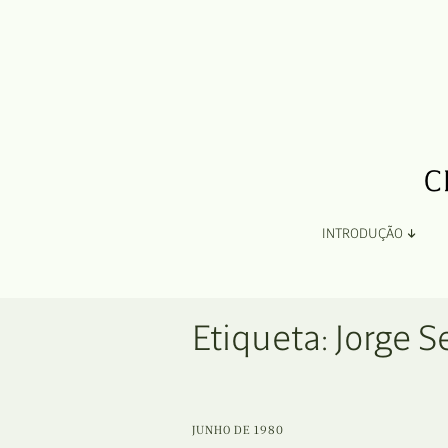
INTRODUÇÃO
Apresentação
Etiqueta:
Jorge S
Organização
Ficha Técnica e Apoios
JUNHO DE 1980