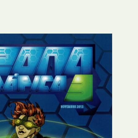
E
Bolsas
F
Colóquios
G
Concursos
H
Curtas
I
Edição Digital
J
Edição Portuguesa
K
Exposições e Eventos
L
Fanzines
M
Festivais e Salões