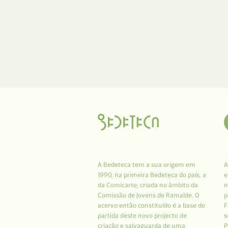
A Bedeteca tem a sua origem em
A
1990, na primeira Bedeteca do país, a
e
da Comicarte, criada no âmbito da
n
Comissão de Jovens de Ramalde. O
p
acervo então constituído é a base de
F
partida deste novo projecto de
s
criação e salvaguarda de uma
P