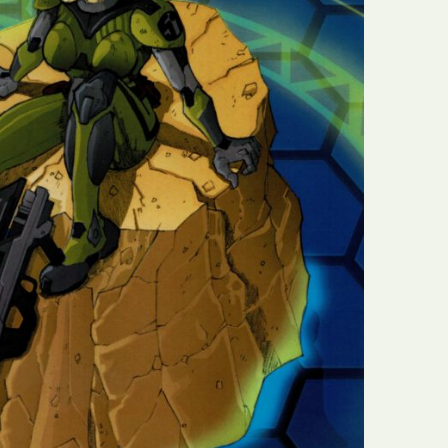
N
Formação
O
Internacional
P
Estudos
Q
Óbitos
R
Para BD
S
Publicação Original
T
Prémios
U
Programas e Catálogos
V
Publicações em periódicos
W