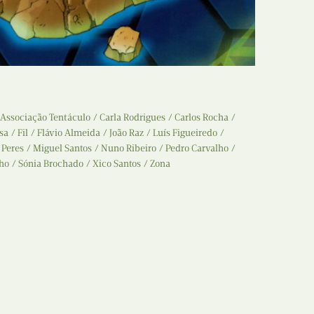
Recolha
X
Reedição
Y
Rubricas
Z
Tertúlias
Associação Tentáculo
Carla Rodrigues
Carlos Rocha
sa
Fil
Flávio Almeida
João Raz
Luís Figueiredo
Web BD
 Peres
Miguel Santos
Nuno Ribeiro
Pedro Carvalho
ho
Sónia Brochado
Xico Santos
Zona