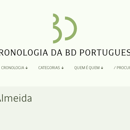
CRONOLOGIA
CATEGORIAS
QUEM É QUEM
/ PROCU
Por Ano
Adaptação
Todos
A
Almeida
B
Álbuns
C
Antologias
D
Blogs e Sites