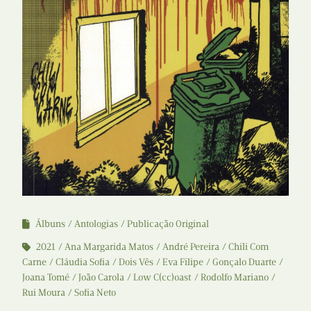
Álbuns
Antologias
Publicação Original
2021
Ana Margarida Matos
André Pereira
Chili Com
Carne
Cláudia Sofia
Dois Vês
Eva Filipe
Gonçalo Duarte
Joana Tomé
João Carola
Low C(cc)oast
Rodolfo Mariano
Rui Moura
Sofia Neto