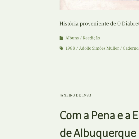
História proveniente de O Diabre
Álbuns
Reedição
1988
Adolfo Simões Muller
Caderno
JANEIRO DE 1983
Com a Pena e a 
de Albuquerque