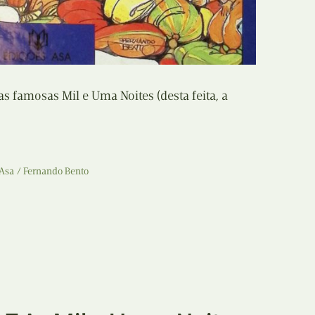
Recolha
X
Reedição
Y
Rubricas
s famosas Mil e Uma Noites (desta feita, a
Z
Tertúlias
Web BD
 Asa
Fernando Bento