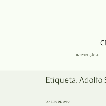
INTRODUÇÃO
Apresentação
Etiqueta:
Adolfo
Organização
Ficha Técnica e Apoios
JANEIRO DE 1990