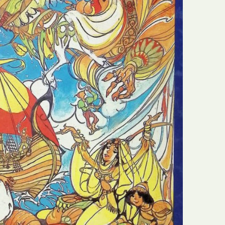
N
Formação
O
Internacional
P
Estudos
Q
Óbitos
R
Para BD
S
Publicação Original
T
Prémios
U
Programas e Catálogos
V
Publicações em periódicos
W