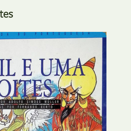
E
Bolsas
tes
F
Colóquios
G
Concursos
H
Curtas
I
Edição Digital
J
Edição Portuguesa
K
Exposições e Eventos
L
Fanzines
M
Festivais e Salões