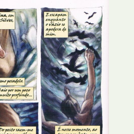
E
Bolsas
F
Colóquios
G
Concursos
H
Curtas
I
Edição Digital
J
Edição Portuguesa
K
Exposições e Eventos
L
Fanzines
M
Festivais e Salões