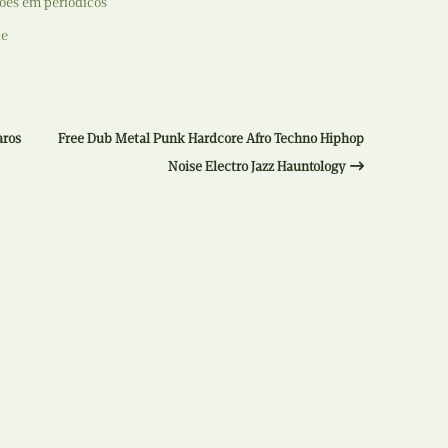
ões em periódicos
Recolha
de
X
Reedição
Y
Rubricas
Z
aros
Free Dub Metal Punk Hardcore Afro Techno Hiphop
Tertúlias
Noise Electro Jazz Hauntology
Web BD