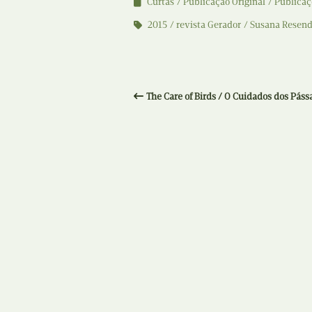
Curtas
Publicação Original
Publicaç
2015
revista Gerador
Susana Resen
The Care of Birds / O Cuidados dos Páss