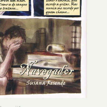
N
Formação
O
Internacional
P
Estudos
Q
Óbitos
R
Para BD
S
Publicação Original
T
Prémios
U
Programas e Catálogos
V
Publicações em periódicos
W