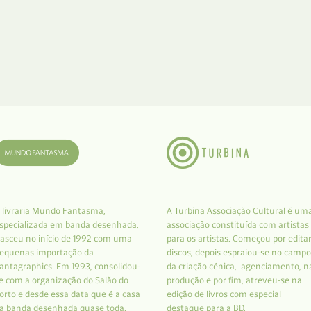
 livraria Mundo Fantasma,
A Turbina Associação Cultural é um
specializada em banda desenhada,
associação constituída com artistas
asceu no início de 1992 com uma
para os artistas. Começou por edita
equenas importação da
discos, depois espraiou-se no campo
antagraphics. Em 1993, consolidou-
da criação cénica, agenciamento, n
e com a organização do Salão do
produção e por fim, atreveu-se na
orto e desde essa data que é a casa
edição de livros com especial
a banda desenhada quase toda.
destaque para a BD.