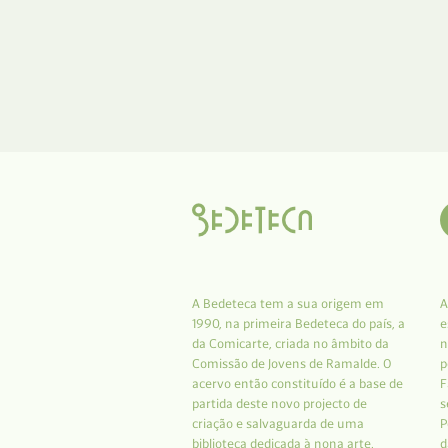
A Bedeteca tem a sua origem em
A
1990, na primeira Bedeteca do país, a
e
da Comicarte, criada no âmbito da
n
Comissão de Jovens de Ramalde. O
p
acervo então constituído é a base de
F
partida deste novo projecto de
s
criação e salvaguarda de uma
P
biblioteca dedicada à nona arte.
d