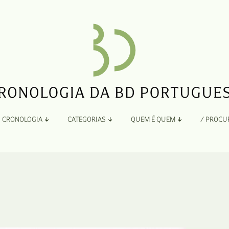
CRONOLOGIA
CATEGORIAS
QUEM É QUEM
/ PROCU
Por Ano
Adaptação
Todos
A
B
Álbuns
C
Antologias
D
Blogs e Sites