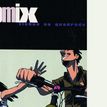
E
Bolsas
F
Colóquios
G
Concursos
H
Curtas
I
Edição Digital
J
Edição Portuguesa
K
Exposições e Eventos
L
Fanzines
M
Festivais e Salões