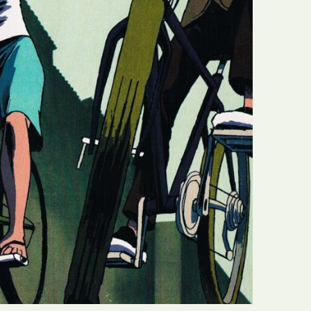
N
Formação
O
Internacional
P
Estudos
Q
Óbitos
R
Para BD
S
Publicação Original
T
Prémios
U
Programas e Catálogos
V
Publicações em periódicos
W