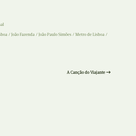
Recolha
X
Reedição
nal
Y
Rubricas
sboa
João Fazenda
João Paulo Simões
Metro de Lisboa
Z
Tertúlias
Web BD
A Canção do Viajante