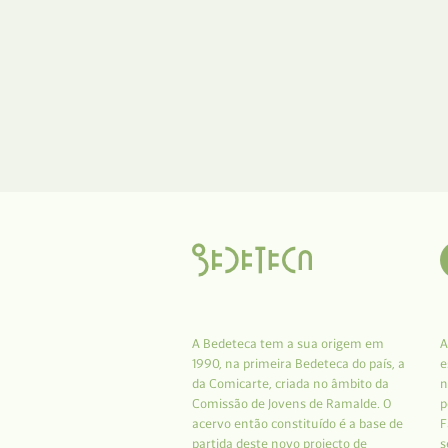
A Bedeteca tem a sua origem em
A
1990, na primeira Bedeteca do país, a
e
da Comicarte, criada no âmbito da
n
Comissão de Jovens de Ramalde. O
p
acervo então constituído é a base de
F
partida deste novo projecto de
s