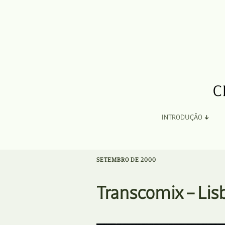
INTRODUÇÃO
Apresentação
SETEMBRO DE 2000
Organização
Transcomix – Li
Ficha Técnica e Apoios