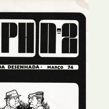
E
Bolsas
F
Colóquios
G
Concursos
H
Curtas
I
Edição Digital
J
Edição Portuguesa
K
Exposições e Eventos
L
Fanzines
M
Festivais e Salões