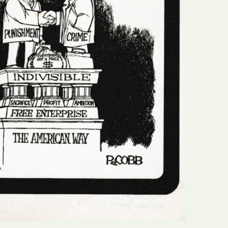
N
Formação
O
Internacional
P
Estudos
Q
Óbitos
R
Para BD
S
Publicação Original
T
Prémios
U
Programas e Catálogos
V
Publicações em periódicos
W