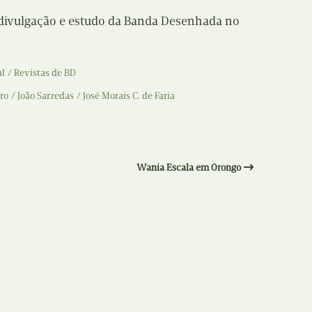
Recolha
 divulgação e estudo da Banda Desenhada no
X
Reedição
Y
al
Revistas de BD
Rubricas
Z
ro
João Sarzedas
José Morais C. de Faria
Tertúlias
Web BD
Wania Escala em Orongo