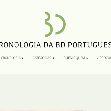
CRONOLOGIA
CATEGORIAS
QUEM É QUEM
/ PROCU
Por Ano
Adaptação
Todos
A
B
Álbuns
C
Antologias
D
Blogs e Sites