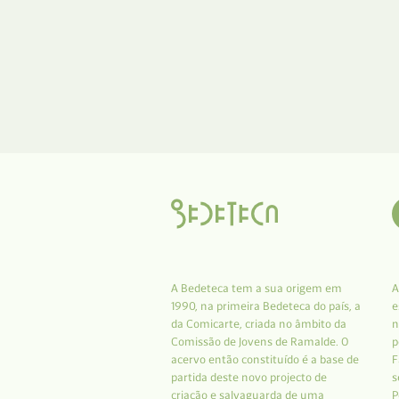
A Bedeteca tem a sua origem em
A
1990, na primeira Bedeteca do país, a
e
da Comicarte, criada no âmbito da
n
Comissão de Jovens de Ramalde. O
p
acervo então constituído é a base de
F
partida deste novo projecto de
s
criação e salvaguarda de uma
P