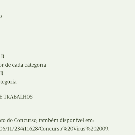
Recolha
X
o
Reedição
Y
Rubricas
Z
Tertúlias
I)
Web BD
r de cada categoria
I)
tegoria
DE TRABALHOS
to do Concurso, também disponível em:
2006/11/23/411628/Concurso%20Virus%202009.