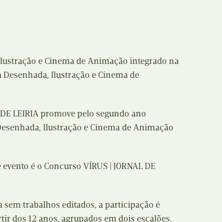
E
Bolsas
F
Colóquios
G
lustração e Cinema de Animação integrado na
Concursos
a Desenhada, Ilustração e Cinema de
H
Curtas
I
Edição Digital
DE LEIRIA promove pelo segundo ano
Desenhada, Ilustração e Cinema de Animação
J
Edição Portuguesa
K
Exposições e Eventos
e evento é o Concurso VÍRUS | JORNAL DE
L
Fanzines
M
a sem trabalhos editados, a participação é
Festivais e Salões
tir dos 12 anos, agrupados em dois escalões.