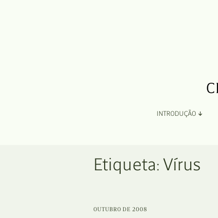
INTRODUÇÃO
Apresentação
Etiqueta:
Vírus
Organização
Ficha Técnica e Apoios
OUTUBRO DE 2008