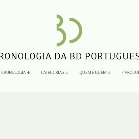
CRONOLOGIA
CATEGORIAS
QUEM É QUEM
/ PROCU
Por Ano
Adaptação
Todos
A
B
Álbuns
C
Antologias
D
Blogs e Sites