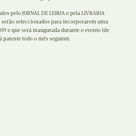
N
Formação
ados pelo JORNAL DE LEIRIA e pela LIVRARIA
O
 serão seleccionados para incorporarem uma
Internacional
09 e que será inaugurada durante o evento (de
P
Estudos
á patente todo o mês seguinte.
Q
Óbitos
R
Para BD
S
Publicação Original
T
Prémios
U
Programas e Catálogos
V
Publicações em periódicos
W