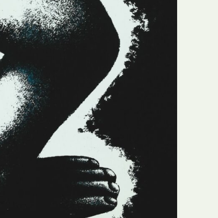
N
Formação
O
Internacional
P
Estudos
Q
Óbitos
R
Para BD
S
Publicação Original
T
Prémios
U
Programas e Catálogos
V
Publicações em periódicos
W