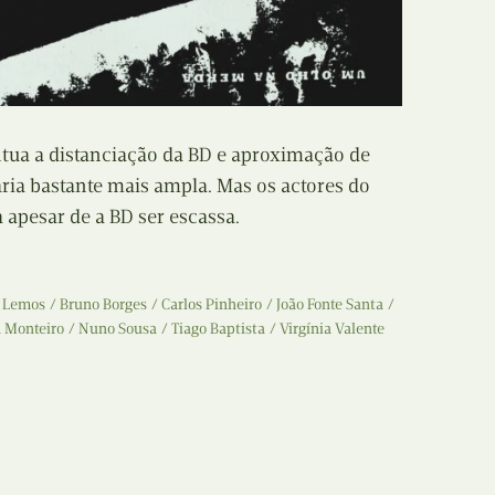
Recolha
X
Reedição
Y
Rubricas
Z
tua a distanciação da BD e aproximação de
Tertúlias
rária bastante mais ampla. Mas os actores do
apesar de a BD ser escassa.
Web BD
 Lemos
Bruno Borges
Carlos Pinheiro
João Fonte Santa
 Monteiro
Nuno Sousa
Tiago Baptista
Virgínia Valente