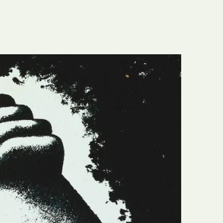
E
Bolsas
F
Colóquios
G
Concursos
H
Curtas
I
Edição Digital
J
Edição Portuguesa
K
Exposições e Eventos
L
Fanzines
M
Festivais e Salões