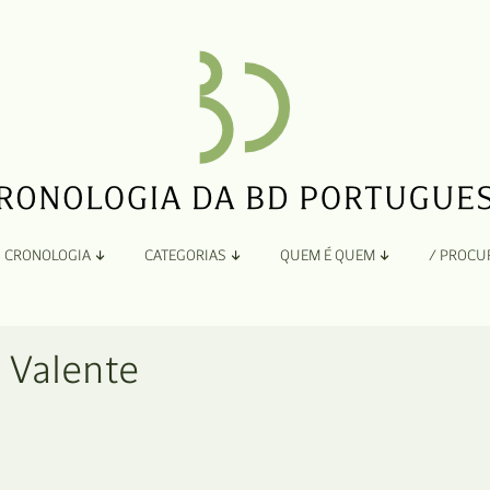
CRONOLOGIA
CATEGORIAS
QUEM É QUEM
/ PROCU
Por Ano
Adaptação
Todos
A
a Valente
B
Álbuns
C
Antologias
D
Blogs e Sites