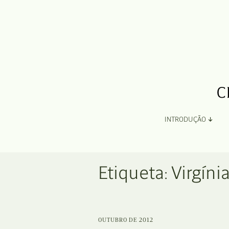
INTRODUÇÃO
Apresentação
Etiqueta:
Virgíni
Organização
Ficha Técnica e Apoios
OUTUBRO DE 2012