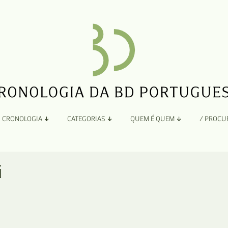
CRONOLOGIA
CATEGORIAS
QUEM É QUEM
/ PROCU
Por Ano
Adaptação
Todos
A
i
B
Álbuns
C
Antologias
D
Blogs e Sites