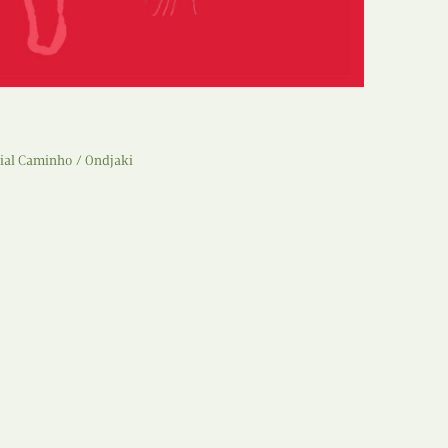
Recolha
X
Reedição
Y
Rubricas
Z
Tertúlias
rial Caminho
Ondjaki
Web BD