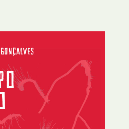
E
Bolsas
F
Colóquios
G
Concursos
H
Curtas
I
Edição Digital
J
Edição Portuguesa
K
Exposições e Eventos
L
Fanzines
M
Festivais e Salões