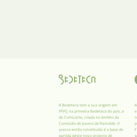
A Bedeteca tem a sua origem em
A
1990, na primeira Bedeteca do país, a
e
da Comicarte, criada no âmbito da
n
Comissão de Jovens de Ramalde. O
p
acervo então constituído é a base de
F
partida deste novo projecto de
s