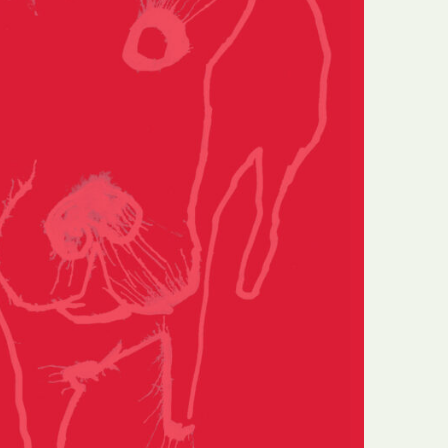
N
Formação
O
Internacional
P
Estudos
Q
Óbitos
R
Para BD
S
Publicação Original
T
Prémios
U
Programas e Catálogos
V
Publicações em periódicos
W