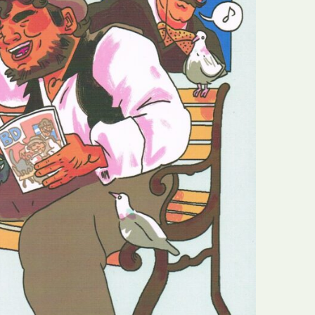
N
Formação
O
Internacional
P
Estudos
Q
Óbitos
R
Para BD
S
Publicação Original
T
Prémios
U
Programas e Catálogos
V
Publicações em periódicos
W