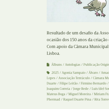
Resultado de um desafio da Asso
ocasião dos 150 anos da criação 
Com apoio da Câmara Municipal 
Lisboa.
Álbuns
Antologias
Publicação Origi
2025
Agonia Sampaio
Álvaro
Amad
Lopes
Associação Tentáculo
Câmara Mun
Duarte
Filipe Leitão
Firmino Bernardo
Joaquim Correia
Jorge Rede
Luís (de) S
Mateus Boga
Miguel Moreira
Miriam Fr
Phermad
Raquel Duarte Pina
Rita Torre