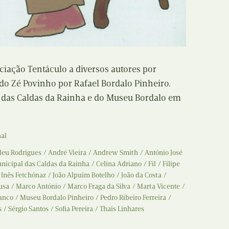
Recolha
X
Reedição
Y
Rubricas
ciação Tentáculo a diversos autores por
Z
Tertúlias
do Zé Povinho por Rafael Bordalo Pinheiro.
das Caldas da Rainha e do Museu Bordalo em
Web BD
nal
eu Rodrigues
André Vieira
Andrew Smith
António José
icipal das Caldas da Rainha
Celina Adriano
Fil
Filipe
Inês Fetchónaz
João Alpuim Botelho
João da Costa
ousa
Marco António
Marco Fraga da Silva
Marta Vicente
anco
Museu Bordalo Pinheiro
Pedro Ribeiro Ferreira
s
Sérgio Santos
Sofia Pereira
Thais Linhares