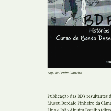
capa de Penim Loureiro
Publicação das BD’s resultantes
Museu Bordalo Pinheiro da Câmar
Lino e João Alpuim Botelho (dir