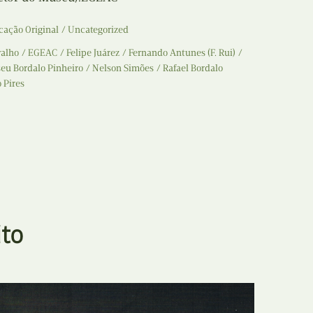
cação Original
Uncategorized
valho
EGEAC
Felipe Juárez
Fernando Antunes (F. Rui)
eu Bordalo Pinheiro
Nelson Simões
Rafael Bordalo
 Pires
ito