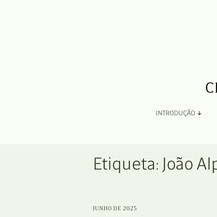
INTRODUÇÃO
Apresentação
Etiqueta:
João A
Organização
Ficha Técnica e Apoios
JUNHO DE 2025