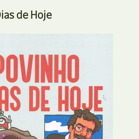
E
Bolsas
ias de Hoje
F
Colóquios
G
Concursos
H
Curtas
I
Edição Digital
J
Edição Portuguesa
K
Exposições e Eventos
L
Fanzines
M
Festivais e Salões