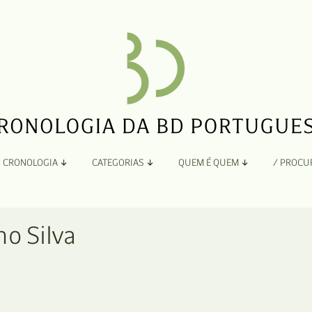
CRONOLOGIA
CATEGORIAS
QUEM É QUEM
/ PROCU
Por Ano
Adaptação
Todos
A
o Silva
B
Álbuns
C
Antologias
D
Blogs e Sites