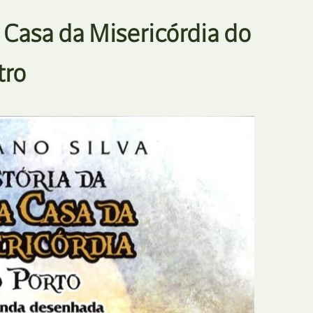
E
Bolsas
 Casa da Misericórdia do
F
Colóquios
tro
G
Concursos
H
Curtas
I
Edição Digital
J
Edição Portuguesa
K
Exposições e Eventos
L
Fanzines
M
Festivais e Salões