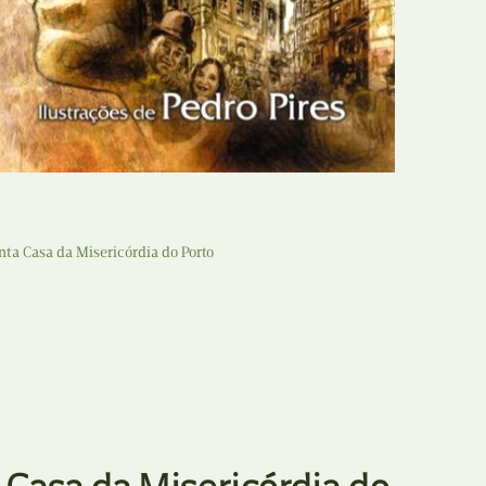
Recolha
X
Reedição
Y
Rubricas
Z
Tertúlias
Web BD
nta Casa da Misericórdia do Porto