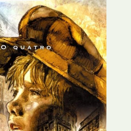
N
Formação
O
Internacional
P
Estudos
Q
Óbitos
R
Para BD
S
Publicação Original
T
Prémios
U
Programas e Catálogos
V
Publicações em periódicos
W