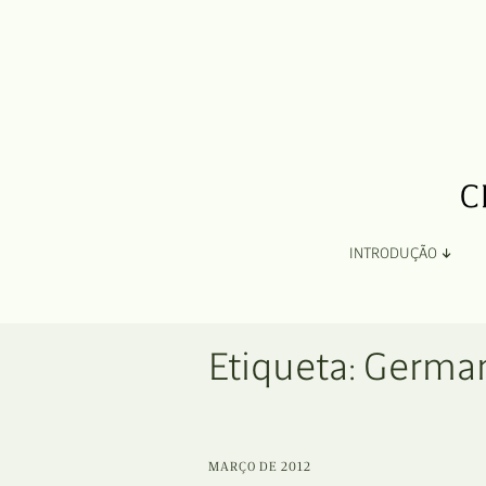
INTRODUÇÃO
Apresentação
Etiqueta:
German
Organização
Ficha Técnica e Apoios
MARÇO DE 2012