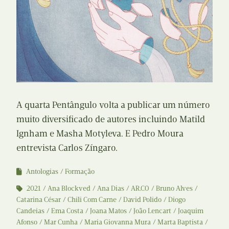
A quarta Pentângulo volta a publicar um número
muito diversificado de autores incluindo Matild
Ignham e Masha Motyleva. E Pedro Moura
entrevista Carlos Zíngaro.
Antologias
Formação
2021
Ana Blockved
Ana Dias
AR.CO
Bruno Alves
Catarina César
Chili Com Carne
David Polido
Diogo
Candeias
Ema Costa
Joana Matos
João Lencart
Joaquim
Afonso
Mar Cunha
Maria Giovanna Mura
Marta Baptista