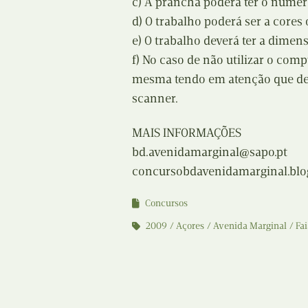
c) A prancha poderá ter o número
d) O trabalho poderá ser a cores 
e) O trabalho deverá ter a dime
f) No caso de não utilizar o comp
mesma tendo em atenção que deve
scanner.
MAIS INFORMAÇÕES
bd.avenidamarginal@sapo.pt
concursobdavenidamarginal.blo
Concursos
2009
Açores
Avenida Marginal
Fai