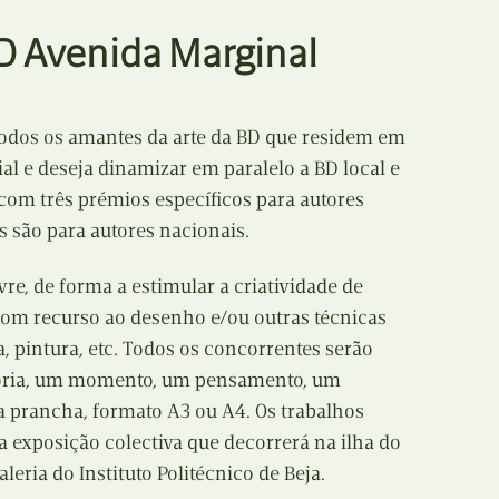
E
Bolsas
D Avenida Marginal
F
Colóquios
G
todos os amantes da arte da BD que residem em
Concursos
ial e deseja dinamizar em paralelo a BD local e
H
Curtas
 com três prémios específicos para autores
s são para autores nacionais.
I
Edição Digital
vre, de forma a estimular a criatividade de
J
Edição Portuguesa
com recurso ao desenho e/ou outras técnicas
ia, pintura, etc. Todos os concorrentes serão
K
Exposições e Eventos
tória, um momento, um pensamento, um
L
 prancha, formato A3 ou A4. Os trabalhos
Fanzines
 exposição colectiva que decorrerá na ilha do
M
Festivais e Salões
aleria do Instituto Politécnico de Beja.