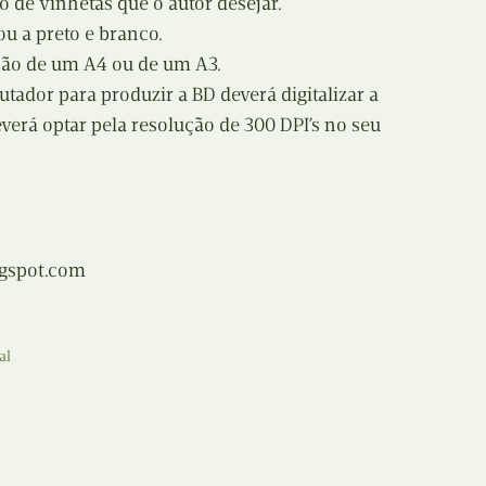
 de vinhetas que o autor desejar.
ou a preto e branco.
nsão de um A4 ou de um A3.
utador para produzir a BD deverá digitalizar a
rá optar pela resolução de 300 DPI’s no seu
gspot.com
al