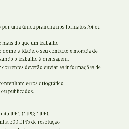
Recolha
X
Reedição
Y
do por uma única prancha nos formatos A4 ou
Rubricas
Z
r mais do que um trabalho.
Tertúlias
o nome, a idade, o seu contacto e morada de
exando o trabalho à mensagem.
Web BD
oncorrentes deverão enviar as informações de
contenham erros ortográfico.
s ou publicados.
ato JPEG (*.JPG; *.JPE).
enha 300 DPI’s de resolução.