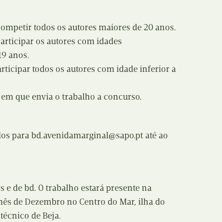
N
Formação
competir todos os autores maiores de 20 anos.
O
Internacional
articipar os autores com idades
P
19 anos.
Estudos
rticipar todos os autores com idade inferior a
Q
Óbitos
a em que envia o trabalho a concurso.
R
Para BD
S
Publicação Original
dos para bd.avenidamarginal@sapo.pt até ao
T
Prémios
U
Programas e Catálogos
s e de bd. O trabalho estará presente na
V
 mês de Dezembro no Centro do Mar, ilha do
Publicações em periódicos
itécnico de Beja.
W