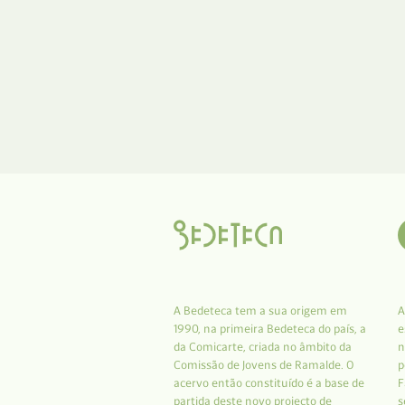
A Bedeteca tem a sua origem em
A
1990, na primeira Bedeteca do país, a
e
da Comicarte, criada no âmbito da
n
Comissão de Jovens de Ramalde. O
p
acervo então constituído é a base de
F
partida deste novo projecto de
s