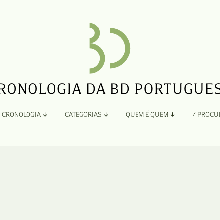
CRONOLOGIA
CATEGORIAS
QUEM É QUEM
/ PROCU
Por Ano
Adaptação
Todos
A
B
Álbuns
C
Antologias
D
Blogs e Sites