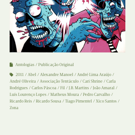
Antologias
Publicação Original
2011
Abel
Alexandre Manoel
André Lima Araújo
André Oliveira
Associação Tentáculo
Cari Shrine
Carla
Rodrigues
Carlos Páscoa
Fil
J.B. Martins
João Amaral
Luís Lourenço Lopes
Matheus Moura
Pedro Carvalho
Ricardo Reis
Ricardo Sousa
Tiago Pimentel
Xico Santos
Zona