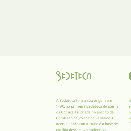
A Bedeteca tem a sua origem em
A
1990, na primeira Bedeteca do país, a
e
da Comicarte, criada no âmbito da
n
Comissão de Jovens de Ramalde. O
p
acervo então constituído é a base de
F
partida deste novo projecto de
s