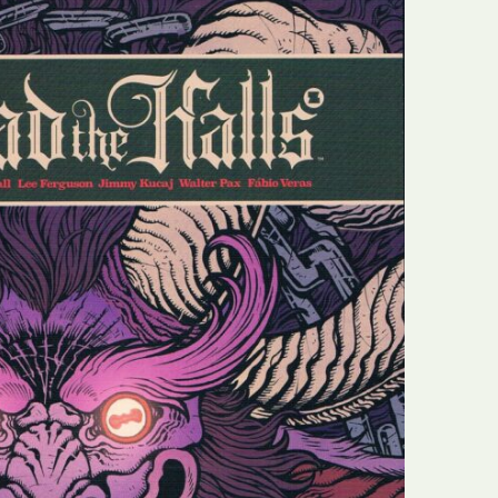
E
Bolsas
F
Colóquios
G
Concursos
H
Curtas
I
Edição Digital
J
Edição Portuguesa
K
Exposições e Eventos
L
Fanzines
M
Festivais e Salões