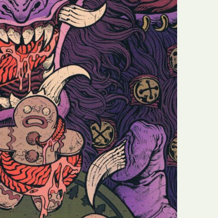
N
Formação
O
Internacional
P
Estudos
Q
Óbitos
R
Para BD
S
Publicação Original
T
Prémios
U
Programas e Catálogos
V
Publicações em periódicos
W