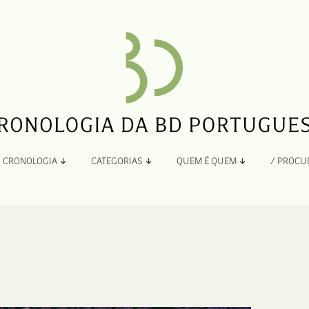
CRONOLOGIA
CATEGORIAS
QUEM É QUEM
/ PROCU
Por Ano
Adaptação
Todos
A
B
Álbuns
C
Antologias
D
Blogs e Sites