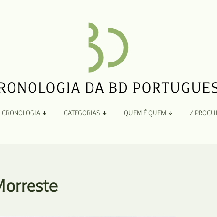
CRONOLOGIA
CATEGORIAS
QUEM É QUEM
/ PROCU
Por Ano
Adaptação
Todos
A
B
Álbuns
Morreste
C
Antologias
D
Blogs e Sites