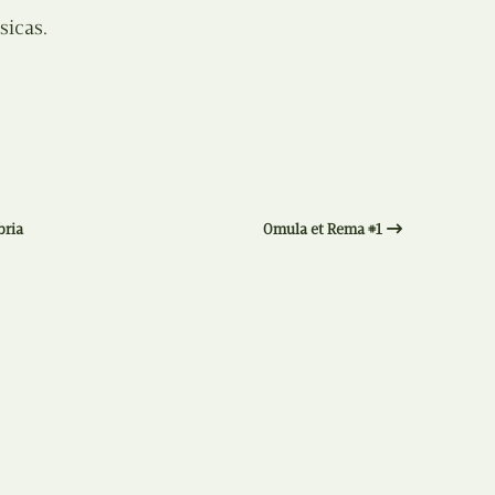
Recolha
sicas.
X
Reedição
Y
Rubricas
Z
Tertúlias
bria
Omula et Rema #1
Web BD