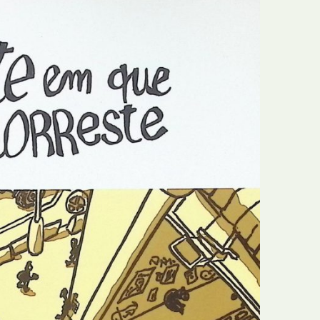
E
Bolsas
F
Colóquios
G
Concursos
H
Curtas
I
Edição Digital
J
Edição Portuguesa
K
Exposições e Eventos
L
Fanzines
M
Festivais e Salões