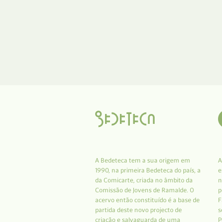
A Bedeteca tem a sua origem em
A
1990, na primeira Bedeteca do país, a
e
da Comicarte, criada no âmbito da
n
Comissão de Jovens de Ramalde. O
p
acervo então constituído é a base de
F
partida deste novo projecto de
s
criação e salvaguarda de uma
P