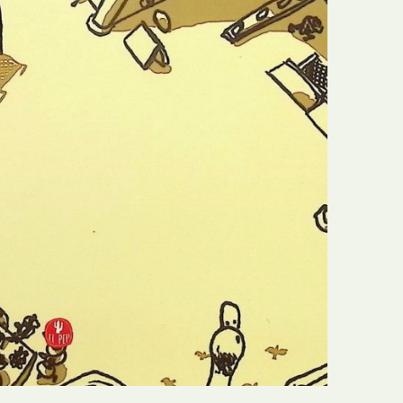
N
Formação
O
Internacional
P
Estudos
Q
Óbitos
R
Para BD
S
Publicação Original
T
Prémios
U
Programas e Catálogos
V
Publicações em periódicos
W