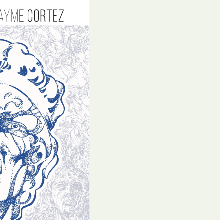
E
Bolsas
F
Colóquios
G
Concursos
H
Curtas
I
Edição Digital
J
Edição Portuguesa
K
Exposições e Eventos
L
Fanzines
M
Festivais e Salões