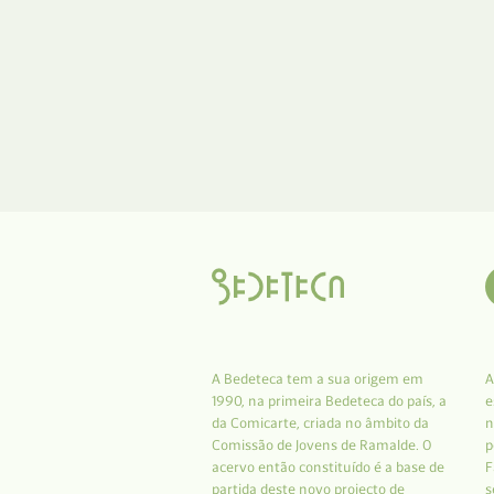
A Bedeteca tem a sua origem em
A
1990, na primeira Bedeteca do país, a
e
da Comicarte, criada no âmbito da
n
Comissão de Jovens de Ramalde. O
p
acervo então constituído é a base de
F
partida deste novo projecto de
s