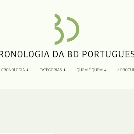
CRONOLOGIA
CATEGORIAS
QUEM É QUEM
/ PROCU
Por Ano
Adaptação
Todos
A
B
Álbuns
C
Antologias
D
Blogs e Sites