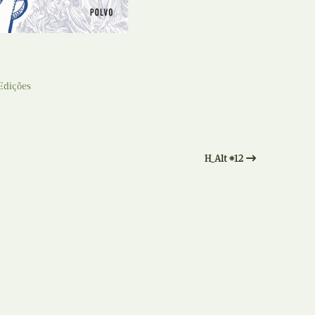
N
Formação
O
Internacional
P
Estudos
 Edições
Q
Óbitos
R
Para BD
H_Alt #12
S
Publicação Original
T
Prémios
U
Programas e Catálogos
V
Publicações em periódicos
W