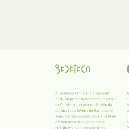
A Bedeteca tem a sua origem em
A
1990, na primeira Bedeteca do país, a
e
da Comicarte, criada no âmbito da
n
Comissão de Jovens de Ramalde. O
p
acervo então constituído é a base de
F
partida deste novo projecto de
s
criação e salvaguarda de uma
P