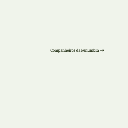
Recolha
X
Reedição
Y
Rubricas
Z
Tertúlias
Companheiros da Penumbra
Web BD