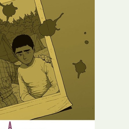
E
Bolsas
F
Colóquios
G
Concursos
H
Curtas
I
Edição Digital
J
Edição Portuguesa
K
Exposições e Eventos
L
Fanzines
M
Festivais e Salões