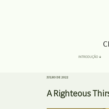
INTRODUÇÃO
Apresentação
JULHO DE 2022
Organização
A Righteous Thir
Ficha Técnica e Apoios