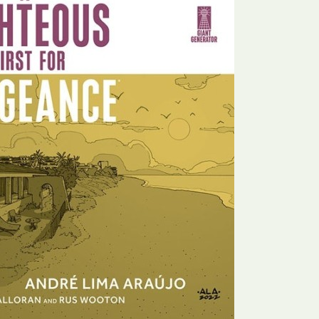
N
Formação
O
Internacional
P
Estudos
Q
Óbitos
R
Para BD
S
Publicação Original
T
Prémios
U
Programas e Catálogos
V
Publicações em periódicos
W