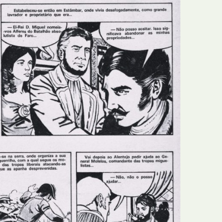
E
Bolsas
F
Colóquios
G
Concursos
H
Curtas
I
Edição Digital
J
Edição Portuguesa
K
Exposições e Eventos
L
Fanzines
M
Festivais e Salões