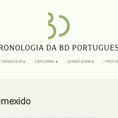
CRONOLOGIA
CATEGORIAS
QUEM É QUEM
/ PROCU
Por Ano
Adaptação
Todos
A
B
Álbuns
Remexido
C
Antologias
D
Blogs e Sites