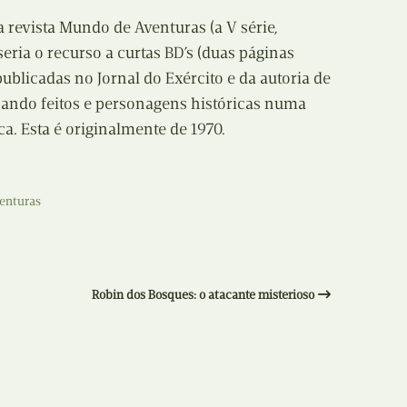
Recolha
 revista Mundo de Aventuras (a V série,
X
seria o recurso a curtas BD’s (duas páginas
Reedição
blicadas no Jornal do Exército e da autoria de
Y
Rubricas
cando feitos e personagens históricas numa
Z
ca. Esta é originalmente de 1970.
Tertúlias
Web BD
enturas
Robin dos Bosques: o atacante misterioso