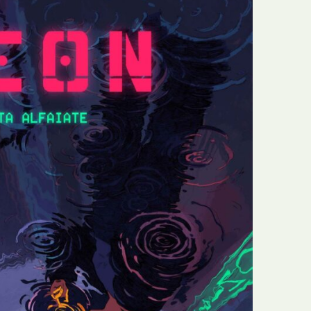
E
Bolsas
F
Colóquios
G
Concursos
H
Curtas
I
Edição Digital
J
Edição Portuguesa
K
Exposições e Eventos
L
Fanzines
M
Festivais e Salões