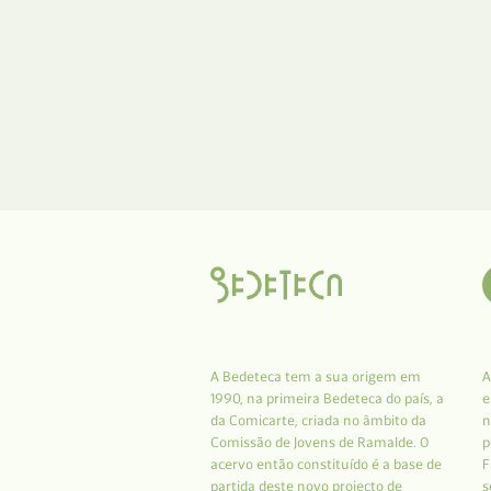
A Bedeteca tem a sua origem em
A
1990, na primeira Bedeteca do país, a
e
da Comicarte, criada no âmbito da
n
Comissão de Jovens de Ramalde. O
p
acervo então constituído é a base de
F
partida deste novo projecto de
s