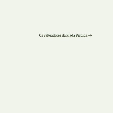
Recolha
X
Reedição
Y
Rubricas
Z
Os Salteadores da Piada Perdida
Tertúlias
Web BD