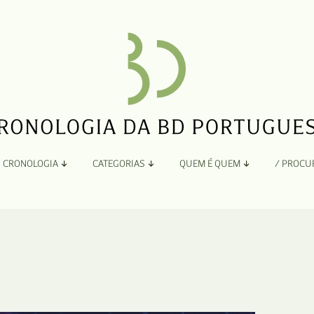
CRONOLOGIA
CATEGORIAS
QUEM É QUEM
/ PROCU
Por Ano
Adaptação
Todos
A
B
Álbuns
C
Antologias
D
Blogs e Sites