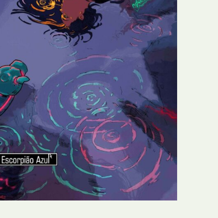
N
Formação
O
Internacional
P
Estudos
Q
Óbitos
R
Para BD
S
Publicação Original
T
Prémios
U
Programas e Catálogos
V
Publicações em periódicos
W