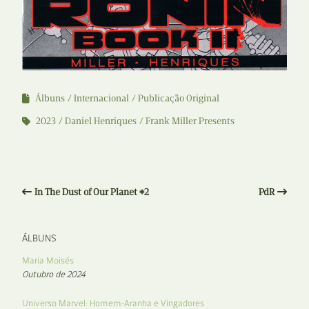
Álbuns
Internacional
Publicação Original
2023
Daniel Henriques
Frank Miller Presents
In The Dust of Our Planet #2
PdR
ÁLBUNS
Maria Moisés
Outubro de 2024
Universo Marvel: Homem-Aranha e Vingadores