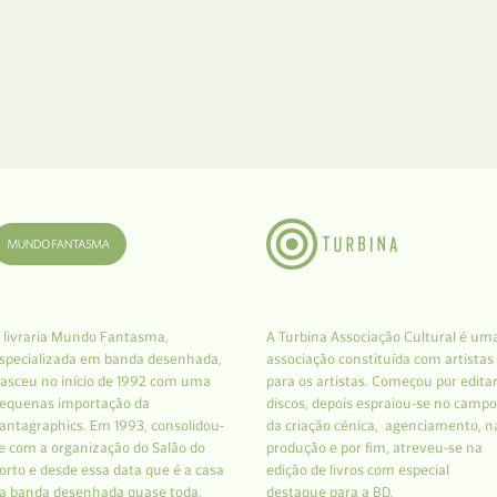
 livraria Mundo Fantasma,
A Turbina Associação Cultural é um
specializada em banda desenhada,
associação constituída com artistas
asceu no início de 1992 com uma
para os artistas. Começou por edita
equenas importação da
discos, depois espraiou-se no campo
antagraphics. Em 1993, consolidou-
da criação cénica, agenciamento, n
e com a organização do Salão do
produção e por fim, atreveu-se na
orto e desde essa data que é a casa
edição de livros com especial
a banda desenhada quase toda.
destaque para a BD.