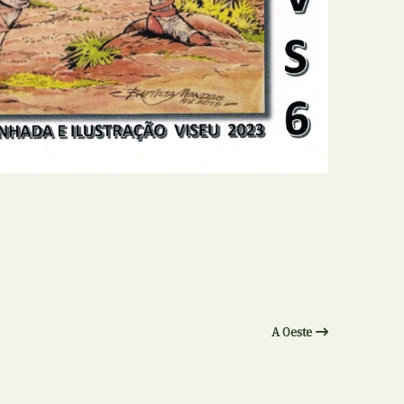
N
Formação
O
Internacional
P
Estudos
Q
Óbitos
R
Para BD
S
Publicação Original
T
Prémios
U
Programas e Catálogos
A Oeste
V
Publicações em periódicos
W