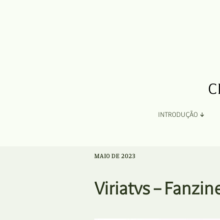
INTRODUÇÃO
Apresentação
MAIO DE 2023
Organização
Viriatvs – Fanzin
Ficha Técnica e Apoios