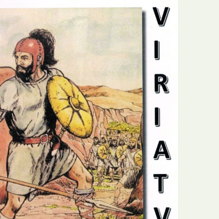
E
Bolsas
F
Colóquios
G
Concursos
H
Curtas
I
Edição Digital
J
Edição Portuguesa
K
Exposições e Eventos
L
Fanzines
M
Festivais e Salões