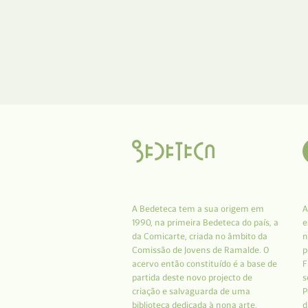
A Bedeteca tem a sua origem em
A
1990, na primeira Bedeteca do país, a
e
da Comicarte, criada no âmbito da
n
Comissão de Jovens de Ramalde. O
p
acervo então constituído é a base de
F
partida deste novo projecto de
s
criação e salvaguarda de uma
P
biblioteca dedicada à nona arte.
d