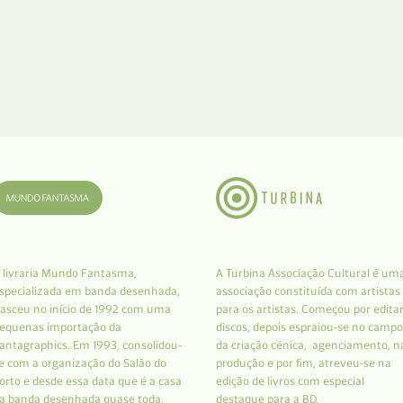
 livraria Mundo Fantasma,
A Turbina Associação Cultural é um
specializada em banda desenhada,
associação constituída com artistas
asceu no início de 1992 com uma
para os artistas. Começou por edita
equenas importação da
discos, depois espraiou-se no campo
antagraphics. Em 1993, consolidou-
da criação cénica, agenciamento, n
e com a organização do Salão do
produção e por fim, atreveu-se na
orto e desde essa data que é a casa
edição de livros com especial
a banda desenhada quase toda.
destaque para a BD.