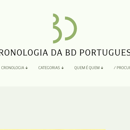
CRONOLOGIA
CATEGORIAS
QUEM É QUEM
/ PROCU
Por Ano
Adaptação
Todos
A
B
Álbuns
C
Antologias
D
Blogs e Sites