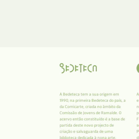
A Bedeteca tem a sua origem em
A
1990, na primeira Bedeteca do país, a
e
da Comicarte, criada no âmbito da
n
Comissão de Jovens de Ramalde. O
p
acervo então constituído é a base de
F
partida deste novo projecto de
s
criação e salvaguarda de uma
P
biblioteca dedicada à nona arte.
d