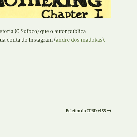
N
Formação
O
Internacional
toria (O Sufoco) que o autor publica
P
Estudos
ua conta do Instagram (
andre dos madokas).
Q
Óbitos
R
Para BD
S
Publicação Original
T
Prémios
U
Programas e Catálogos
Boletim do CPBD #155
V
Publicações em periódicos
W