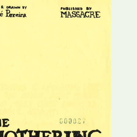
E
Bolsas
F
Colóquios
G
Concursos
H
Curtas
I
Edição Digital
J
Edição Portuguesa
K
Exposições e Eventos
L
Fanzines
M
Festivais e Salões