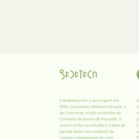
A Bedeteca tem a sua origem em
A
1990, na primeira Bedeteca do país, a
e
da Comicarte, criada no âmbito da
n
Comissão de Jovens de Ramalde. O
p
acervo então constituído é a base de
F
partida deste novo projecto de
s
criação e salvaguarda de uma
P