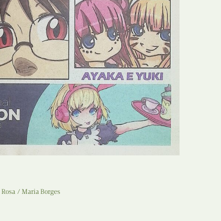
N
Formação
O
Internacional
P
Estudos
Q
Óbitos
R
Para BD
S
Publicação Original
T
Prémios
U
Programas e Catálogos
 Rosa
Maria Borges
V
Publicações em periódicos
W