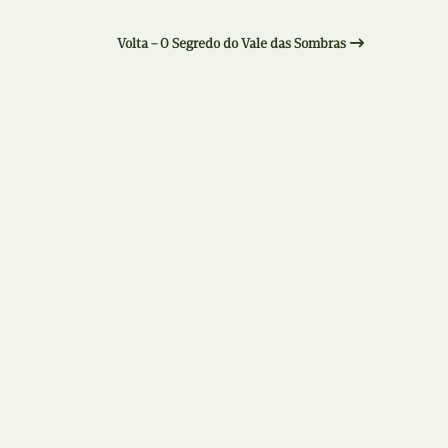
Recolha
X
Volta – O Segredo do Vale das Sombras
Reedição
Y
Rubricas
Z
Tertúlias
Web BD