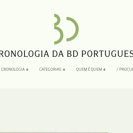
CRONOLOGIA
CATEGORIAS
QUEM É QUEM
/ PROCU
Por Ano
Adaptação
Todos
A
B
Álbuns
C
Antologias
D
Blogs e Sites