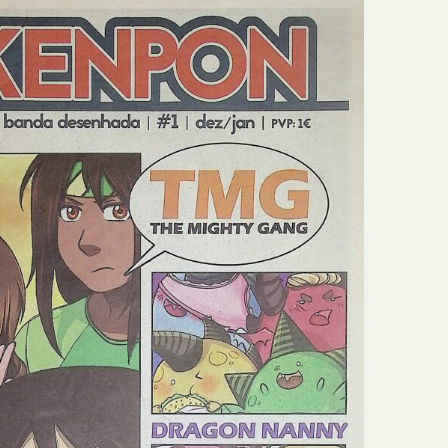
E
Bolsas
F
Colóquios
G
Concursos
H
Curtas
I
Edição Digital
J
Edição Portuguesa
K
Exposições e Eventos
L
Fanzines
M
Festivais e Salões