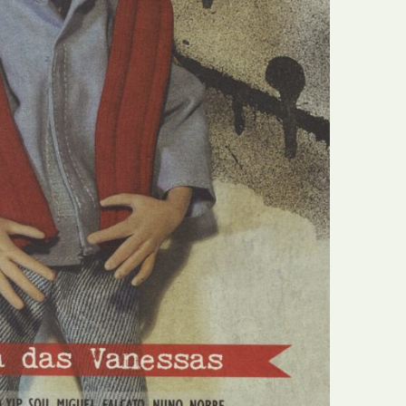
N
Formação
O
Internacional
P
Estudos
Q
Óbitos
R
Para BD
S
Publicação Original
T
Prémios
U
Programas e Catálogos
V
Publicações em periódicos
W