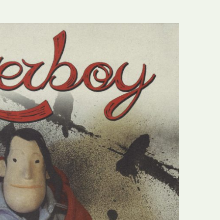
E
Bolsas
F
Colóquios
G
Concursos
H
Curtas
I
Edição Digital
J
Edição Portuguesa
K
Exposições e Eventos
L
Fanzines
M
Festivais e Salões