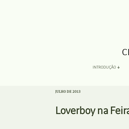
INTRODUÇÃO
Apresentação
JULHO DE 2013
Organização
Loverboy na Feir
Ficha Técnica e Apoios