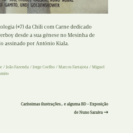
Recolha
X
Reedição
Y
logia (#7) da Chili com Carne dedicado
Rubricas
erboy desde a sua génese no Mesinha de
Z
o assinado por António Kiala.
Tertúlias
Web BD
ne
João Fazenda
Jorge Coelho
Marcos Farrajota
Miguel
amito
Caríssimas ilustrações… e alguma BD – Exposição
de Nuno Saraiva