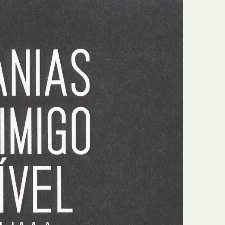
E
Bolsas
F
Colóquios
G
Concursos
H
Curtas
I
Edição Digital
J
Edição Portuguesa
K
Exposições e Eventos
L
Fanzines
M
Festivais e Salões