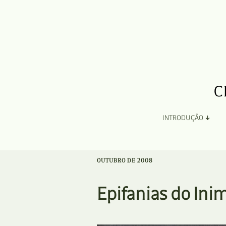
INTRODUÇÃO
Apresentação
OUTUBRO DE 2008
Organização
Epifanias do Inim
Ficha Técnica e Apoios