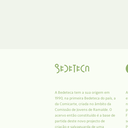
A Bedeteca tem a sua origem em
A
1990, na primeira Bedeteca do país, a
e
da Comicarte, criada no âmbito da
n
Comissão de Jovens de Ramalde. O
p
acervo então constituído é a base de
F
partida deste novo projecto de
s
criação e salvaguarda de uma
P