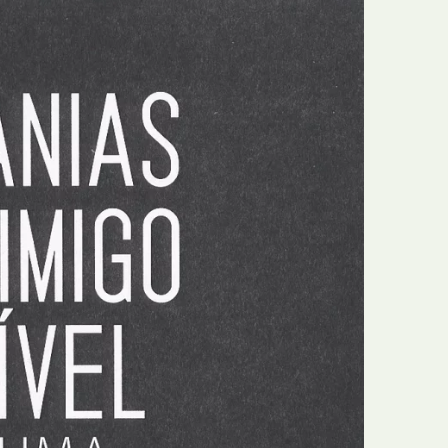
Recolha
X
Reedição
Y
Rubricas
Z
Tertúlias
Web BD