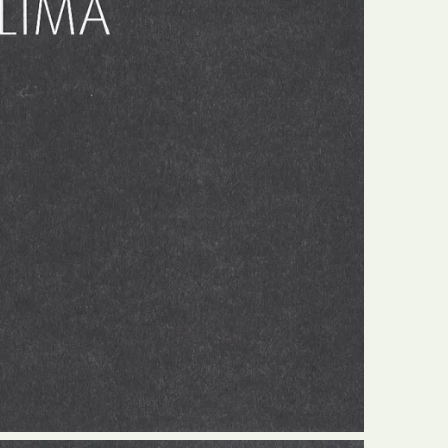
N
Formação
O
Internacional
P
Estudos
Q
Óbitos
R
Para BD
S
Publicação Original
T
Prémios
U
Programas e Catálogos
V
Publicações em periódicos
W