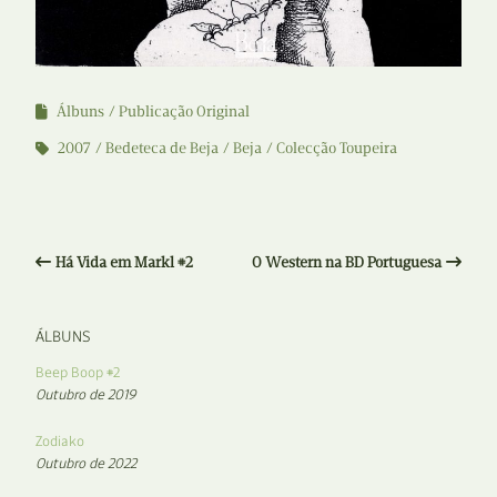
Álbuns
Publicação Original
2007
Bedeteca de Beja
Beja
Colecção Toupeira
Há Vida em Markl #2
O Western na BD Portuguesa
ÁLBUNS
Beep Boop #2
Outubro de 2019
Zodiako
Outubro de 2022