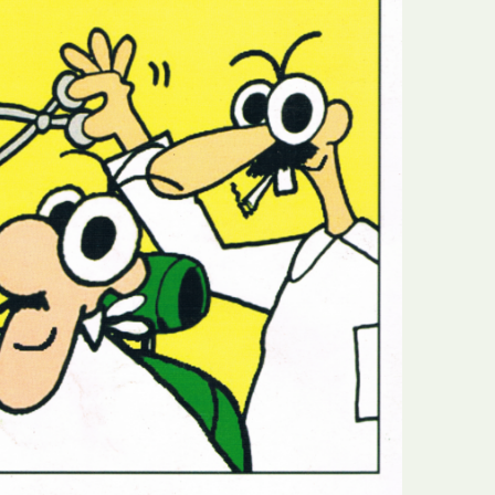
N
Formação
O
Internacional
P
Estudos
Q
Óbitos
R
Para BD
S
Publicação Original
T
Prémios
U
Programas e Catálogos
V
Publicações em periódicos
W