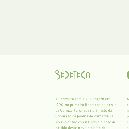
A Bedeteca tem a sua origem em
A
1990, na primeira Bedeteca do país, a
e
da Comicarte, criada no âmbito da
n
Comissão de Jovens de Ramalde. O
p
acervo então constituído é a base de
F
partida deste novo projecto de
s