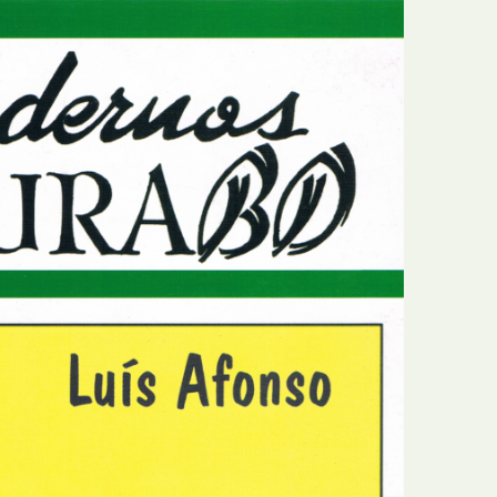
E
Bolsas
F
Colóquios
G
Concursos
H
Curtas
I
Edição Digital
J
Edição Portuguesa
K
Exposições e Eventos
L
Fanzines
M
Festivais e Salões