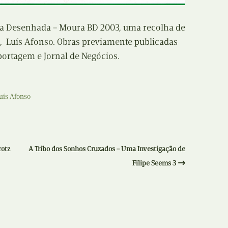
Recolha
X
nda Desenhada – Moura BD 2003, uma recolha de
Reedição
D, Luís Afonso. Obras previamente publicadas
Y
portagem e Jornal de Negócios.
Rubricas
Z
Tertúlias
uís Afonso
Web BD
rotz
A Tribo dos Sonhos Cruzados – Uma Investigação de
Filipe Seems 3