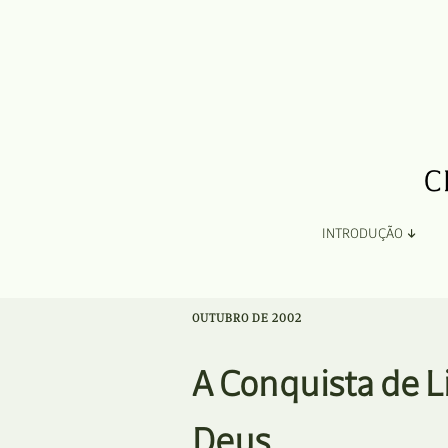
INTRODUÇÃO
Apresentação
OUTUBRO DE 2002
Organização
A Conquista de L
Ficha Técnica e Apoios
Deus