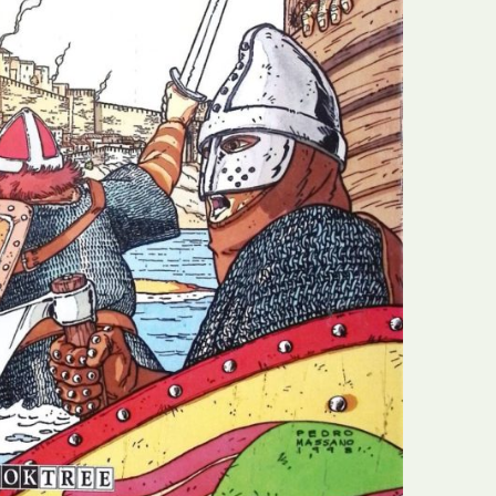
N
Formação
O
Internacional
P
Estudos
Q
Óbitos
R
Para BD
S
Publicação Original
T
Prémios
U
Programas e Catálogos
V
Publicações em periódicos
W