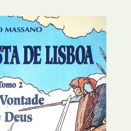
E
Bolsas
F
Colóquios
G
Concursos
H
Curtas
I
Edição Digital
J
Edição Portuguesa
K
Exposições e Eventos
L
Fanzines
M
Festivais e Salões