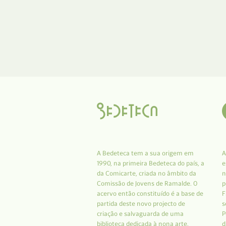
A Bedeteca tem a sua origem em
A
1990, na primeira Bedeteca do país, a
e
da Comicarte, criada no âmbito da
n
Comissão de Jovens de Ramalde. O
p
acervo então constituído é a base de
F
partida deste novo projecto de
s
criação e salvaguarda de uma
P
biblioteca dedicada à nona arte.
d