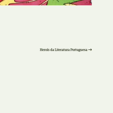
Recolha
X
Reedição
Y
Rubricas
Z
Tertúlias
Heroís da Literatura Portuguesa
Web BD