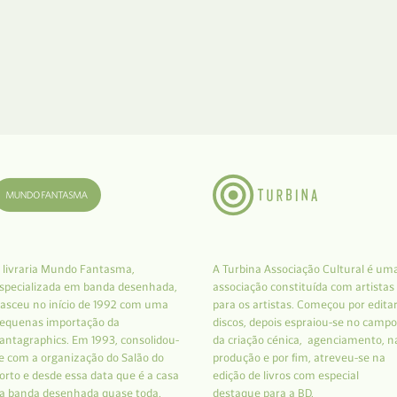
 livraria Mundo Fantasma,
A Turbina Associação Cultural é um
specializada em banda desenhada,
associação constituída com artistas
asceu no início de 1992 com uma
para os artistas. Começou por edita
equenas importação da
discos, depois espraiou-se no campo
antagraphics. Em 1993, consolidou-
da criação cénica, agenciamento, n
e com a organização do Salão do
produção e por fim, atreveu-se na
orto e desde essa data que é a casa
edição de livros com especial
a banda desenhada quase toda.
destaque para a BD.