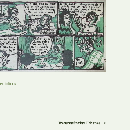
E
Bolsas
F
Colóquios
G
Concursos
H
Curtas
I
Edição Digital
J
Edição Portuguesa
eriódicos
K
Exposições e Eventos
L
Fanzines
M
Festivais e Salões
Transparências Urbanas