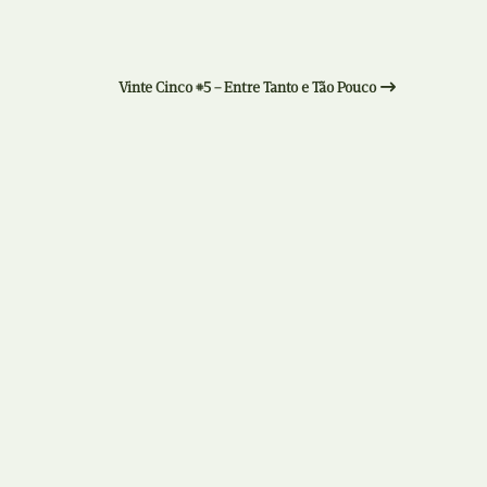
N
Formação
O
Internacional
Vinte Cinco #5 – Entre Tanto e Tão Pouco
P
Estudos
Q
Óbitos
R
Para BD
S
Publicação Original
T
Prémios
U
Programas e Catálogos
V
Publicações em periódicos
W