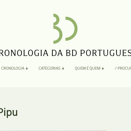
CRONOLOGIA
CATEGORIAS
QUEM É QUEM
/ PROCU
Por Ano
Adaptação
Todos
A
B
Álbuns
 Pipu
C
Antologias
D
Blogs e Sites