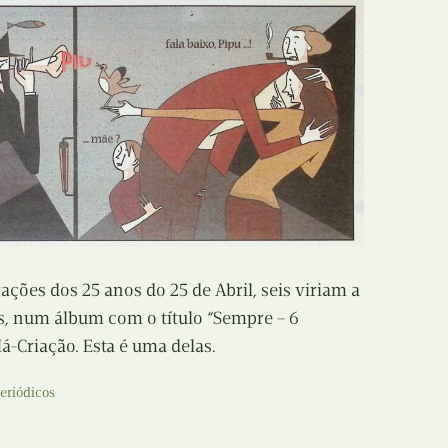
E
Bolsas
F
Colóquios
G
Concursos
H
Curtas
I
Edição Digital
J
Edição Portuguesa
ções dos 25 anos do 25 de Abril, seis viriam a
K
is, num álbum com o título “Sempre – 6
Exposições e Eventos
Má-Criação. Esta é uma delas.
L
Fanzines
eriódicos
M
Festivais e Salões