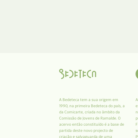
A Bedeteca tem a sua origem em
A
1990, na primeira Bedeteca do país, a
e
da Comicarte, criada no âmbito da
n
Comissão de Jovens de Ramalde. O
p
acervo então constituído é a base de
F
partida deste novo projecto de
s
criação e salvaguarda de uma
P