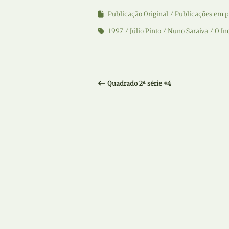
Publicação Original
Publicações em p
1997
Júlio Pinto
Nuno Saraiva
O In
Quadrado 2ª série #4