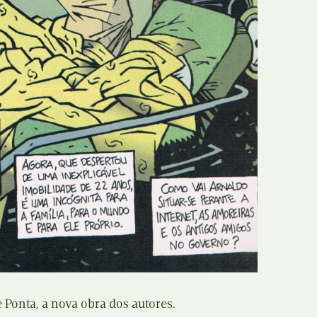
N
Formação
O
Internacional
P
Estudos
Q
Óbitos
R
Para BD
S
Publicação Original
T
Prémios
U
Programas e Catálogos
V
Publicações em periódicos
 Ponta, a nova obra dos autores.
W