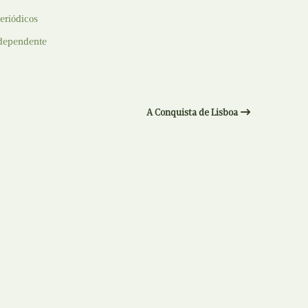
Recolha
eriódicos
X
dependente
Reedição
Y
Rubricas
Z
Tertúlias
A Conquista de Lisboa
Web BD