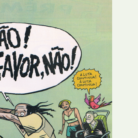
E
Bolsas
F
Colóquios
G
Concursos
H
Curtas
I
Edição Digital
J
Edição Portuguesa
K
Exposições e Eventos
L
Fanzines
M
Festivais e Salões