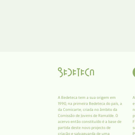
A Bedeteca tem a sua origem em
A
1990, na primeira Bedeteca do país, a
e
da Comicarte, criada no âmbito da
n
Comissão de Jovens de Ramalde. O
p
acervo então constituído é a base de
F
partida deste novo projecto de
s
criação e salvaguarda de uma
P