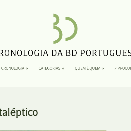
CRONOLOGIA
CATEGORIAS
QUEM É QUEM
/ PROCU
Por Ano
Adaptação
Todos
A
B
Álbuns
taléptico
C
Antologias
D
Blogs e Sites