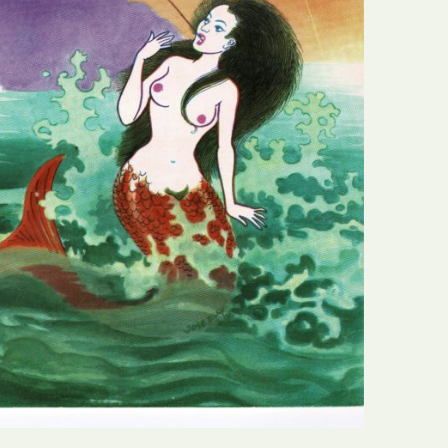
N
Formação
O
Internacional
P
Estudos
Q
Óbitos
R
Para BD
S
Publicação Original
T
Prémios
U
Programas e Catálogos
V
Publicações em periódicos
W