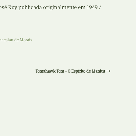
Recolha
osé Ruy publicada originalmente em 1949 /
X
Reedição
Y
Rubricas
ceslau de Morais
Z
Tertúlias
Web BD
Tomahawk Tom – O Espírito de Manitu