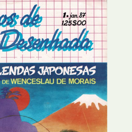
E
Bolsas
F
Colóquios
G
Concursos
H
Curtas
I
Edição Digital
J
Edição Portuguesa
K
Exposições e Eventos
L
Fanzines
M
Festivais e Salões