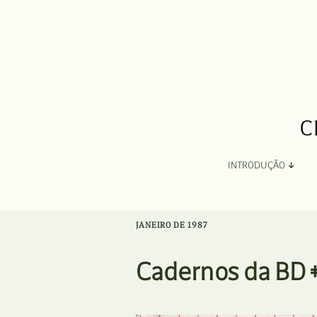
INTRODUÇÃO
Apresentação
JANEIRO DE 1987
Organização
Cadernos da BD #
Ficha Técnica e Apoios